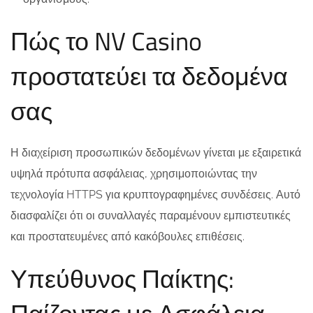
Πώς το NV Casino
προστατεύει τα δεδομένα
σας
Η διαχείριση προσωπικών δεδομένων γίνεται με εξαιρετικά
υψηλά πρότυπα ασφάλειας, χρησιμοποιώντας την
τεχνολογία HTTPS για κρυπτογραφημένες συνδέσεις. Αυτό
διασφαλίζει ότι οι συναλλαγές παραμένουν εμπιστευτικές
και προστατευμένες από κακόβουλες επιθέσεις.
Υπεύθυνος Παίκτης: