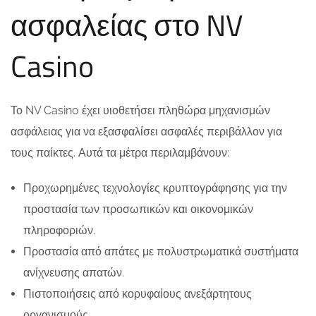
ασφαλείας στο NV
Casino
Το NV Casino έχει υιοθετήσει πληθώρα μηχανισμών
ασφάλειας για να εξασφαλίσει ασφαλές περιβάλλον για
τους παίκτες. Αυτά τα μέτρα περιλαμβάνουν:
Προχωρημένες τεχνολογίες κρυπτογράφησης για την
προστασία των προσωπικών και οικονομικών
πληροφοριών.
Προστασία από απάτες με πολυστρωματικά συστήματα
ανίχνευσης απατών.
Πιστοποιήσεις από κορυφαίους ανεξάρτητους
οργανισμούς.