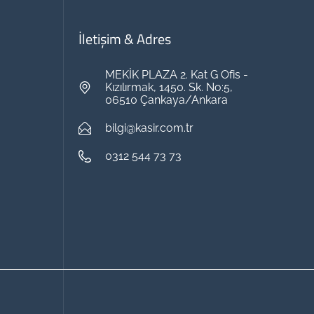
İletişim & Adres
MEKİK PLAZA 2. Kat G Ofis -
Kızılırmak, 1450. Sk. No:5,
06510 Çankaya/Ankara
bilgi@kasir.com.tr
0312 544 73 73