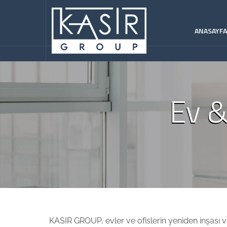
ANASAYF
Ev &
KASIR GROUP, evler ve ofislerin yeniden inşası