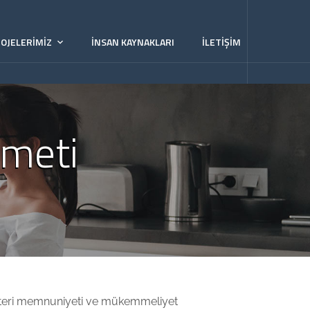
OJELERIMIZ
İNSAN KAYNAKLARI
İLETIŞIM
zmeti
üşteri memnuniyeti ve mükemmeliyet