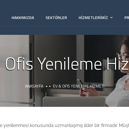
A
HAKKIMIZDA
SEKTÖRLER
HIZMETLERIMIZ
PR
 Ofis Yenileme Hi
ANASAYFA
EV & OFIS YENILEME HIZMETI
 ve yenilenmesi konusunda uzmanlaşmış lider bir firmadır. M