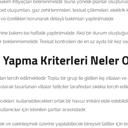
 bakım ihtiyaçları belirlenmelidir. Buna yönelik planlar oluştu
 oluşumları, gaz zehirlenmeleri, tesisat çökmeleri, elektrik kes
 ve özellikleri korunarak detaylı bakımları yaptırılmalıdır.
ine bakımı ise haftalık yaptırılmalıdır. Aksi bir durum oluştuğ
ar beklenmemelidir. Tesisat kontrolleri de en az ayda bir kez sa
il Yapma Kriterleri Neler 
dan tercih edilmektedir. Toplu bir grup ile gidilen kış villaları v
arak tasarlanan villalar tatilciler tarafından sıklıkla tercih edil
ecekleri, kullanabilecekleri ortak bir havuz imkânı elde edebild
lanıcılar için istenilen şartlar arasındadır.
ve sakinleşmek üzerine yapılabilecek bireysel tatiller için terci