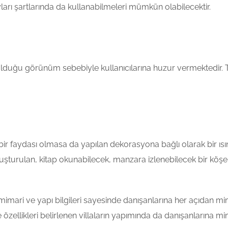
ları şartlarında da kullanabilmeleri mümkün olabilecektir.
lduğu görünüm sebebiyle kullanıcılarına huzur vermektedir. Terc
ir faydası olmasa da yapılan dekorasyona bağlı olarak bir ıs
turulan, kitap okunabilecek, manzara izlenebilecek bir köşenin
imari ve yapı bilgileri sayesinde danışanlarına her açıdan mima
e özellikleri belirlenen villaların yapımında da danışanlarına m