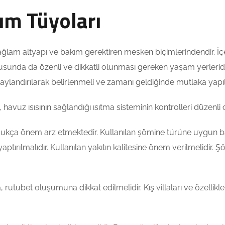
kım Tüyoları
 sağlam altyapı ve bakım gerektiren mesken biçimlerindendir. İ
unda da özenli ve dikkatli olunması gereken yaşam yerleridir. K
ylandırılarak belirlenmeli ve zamanı geldiğinde mutlaka yapıl
 havuz ısısının sağlandığı ısıtma sisteminin kontrolleri düzenli 
ukça önem arz etmektedir. Kullanılan şömine türüne uygun bakı
aptırılmalıdır. Kullanılan yakıtın kalitesine önem verilmelidir. 
ına, rutubet oluşumuna dikkat edilmelidir. Kış villaları ve özelli