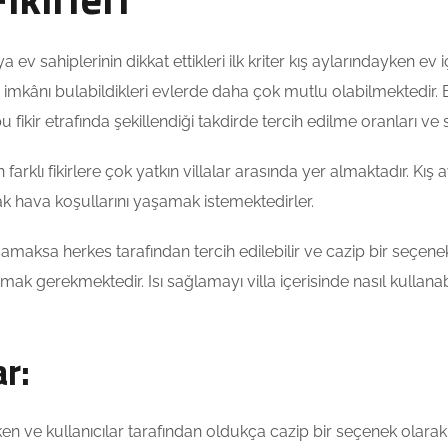
ev sahiplerinin dikkat ettikleri ilk kriter kış aylarındayken ev içe
mkânı bulabildikleri evlerde daha çok mutlu olabilmektedir. Bu
 bu fikir etrafında şekillendiği takdirde tercih edilme oranları ve s
an farklı fikirlere çok yatkın villalar arasında yer almaktadır. K
cak hava koşullarını yaşamak istemektedirler.
a yaşamaksa herkes tarafından tercih edilebilir ve cazip bir seç
anmak gerekmektedir. Isı sağlamayı villa içerisinde nasıl kullana
ar:
ereken ve kullanıcılar tarafından oldukça cazip bir seçenek ola